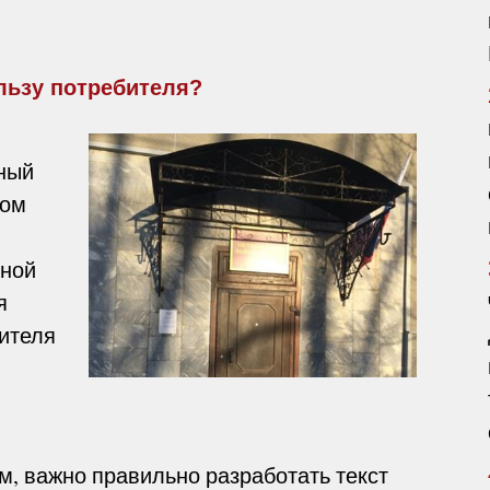
льзу потребителя?
ный
ком
нной
я
ителя
ом, важно правильно разработать текст