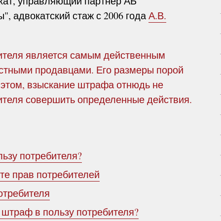
кат, управляющий партнер АБ
", адвокатский стаж с 2006 года
А.В.
ителя является самым действенным
стными продавцами. Его размеры порой
 этом, взыскание штрафа отнюдь не
ителя совершить определенные действия.
льзу потребителя?
ите прав потребителей
отребителя
л штраф в пользу потребителя?