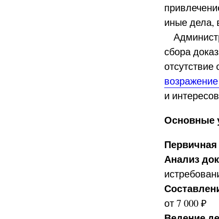
привлечение
иные дела,
Администра
сбора дока
отсутствие
возражение
и интересов
Основные 
Первичная 
Анализ док
истребовани
Составлени
от 7 000 ₽
Ведение де