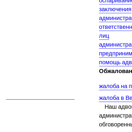
оспаривани
заключения
администра
ответствен
лиц
администра
предприним
помощь адв
Обжалован
жалоба на 
жалоба в В
Наш адвока
администра
обговоренны