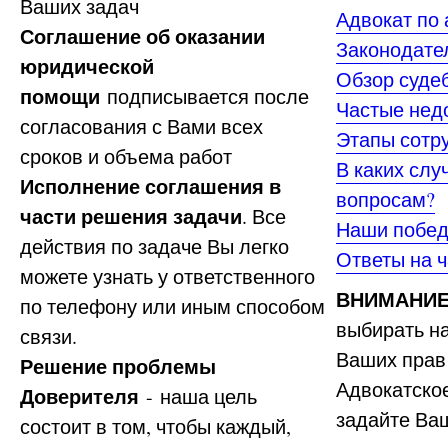
Ваших задач
Адвокат по
Соглашение об оказании
Законодате
юридической
Обзор суде
помощи
подписывается после
Частые нед
согласования с Вами всех
Этапы сотр
сроков и объема работ
В каких слу
Исполнение соглашения в
вопросам?
части решения задачи
. Все
Наши побед
действия по задаче Вы легко
Ответы на 
можете узнать у ответственного
ВНИМАНИЕ
по телефону или иным способом
выбирать н
связи.
Ваших прав 
Решение проблемы
Адвокатское
Доверителя
- наша цель
задайте Ва
состоит в том, чтобы каждый,