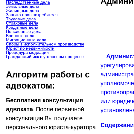
Админи
Наследственные дела
Земельные дела
Жилищные дела
Защита прав потребителя
Трудовые дела
Страховые дела
Кредитные дела
Пенсионные дела
Военные дела
Миграционные дела
Споры в исполнительном производстве
Юрист по недвижимости
Процедура медиации
Админист
Гражданский иск в уголовном процессе
урегулиров
Алгоритм работы с
администра
уполномоче
адвокатом:
противоправ
Бесплатная консультация
или юридиче
адвоката
. После первичной
установлен
консультации Вы получаете
Содержание
персонального юриста-куратора