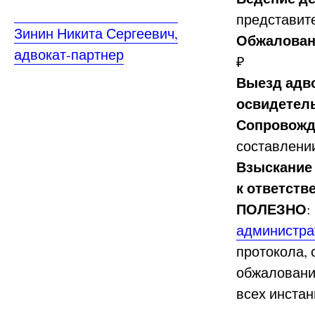
представите
Зинин Никита Сергеевич,
Обжаловани
адвокат-партнер
₽
Выезд адво
освидетел
Сопровожд
составлении
Взыскание
к ответств
ПОЛЕЗНО
:
администра
протокола, 
обжаловани
всех инстан