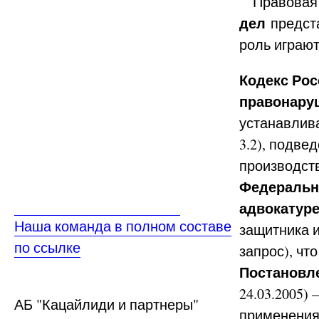
Правовая 
дел
предста
роль играю
Кодекс Ро
правонару
устанавлив
3.2), подве
производст
Федеральны
адвокатуре
Наша команда в полном составе
защитника и
по ссылке
запрос), чт
Постановл
24.03.2005)
АБ
"Кацайлиди и партнеры"
применения