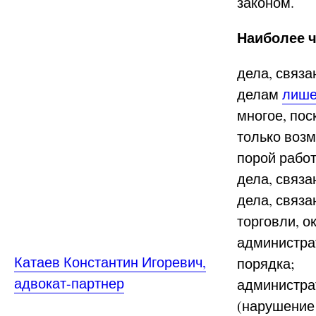
законом.
Наиболее 
дела, связа
делам
лише
многое, по
только воз
порой рабо
дела, связ
дела, связ
торговли, о
администра
Катаев Константин Игоревич,
порядка;
адвокат-партнер
администра
(нарушение 