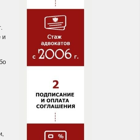
.
 и
бо
и,