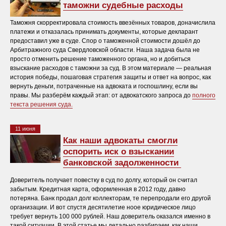
таможни судебные расходы
Таможня скорректировала стоимость ввезённых товаров, доначислила
платежи и отказалась принимать документы, которые декларант
предоставил уже в суде. Спор о таможенной стоимости дошёл до
Арбитражного суда Свердловской области. Наша задача была не
просто отменить решение таможенного органа, но и добиться
взыскание расходов с таможни за суд. В этом материале — реальная
история победы, пошаговая стратегия защиты и ответ на вопрос, как
вернуть деньги, потраченные на адвоката и госпошлину, если вы
правы. Мы разберём каждый этап: от адвокатского запроса до
полного
текста решения суда.
11 июня
Как наши адвокаты смогли
оспорить иск о взыскании
банковской задолженности
Доверитель получает повестку в суд по долгу, который он считал
забытым. Кредитная карта, оформленная в 2012 году, давно
потеряна. Банк продал долг коллекторам, те перепродали его другой
организации. И вот спустя десятилетие ноое юридическое лицо
требует вернуть 100 000 рублей. Наш доверитель оказался именно в
такой ситуации. В этой статье мы детально разбираем, как наши