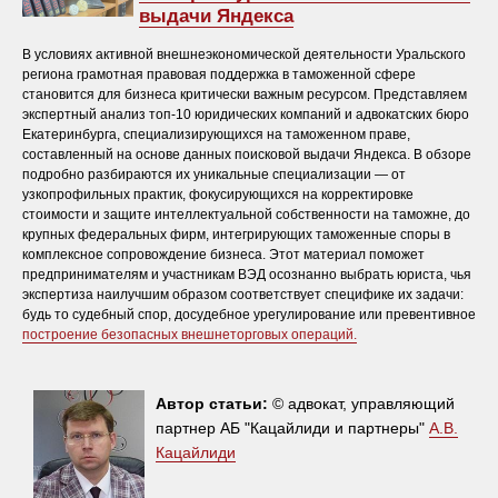
выдачи Яндекса
В условиях активной внешнеэкономической деятельности Уральского
региона грамотная правовая поддержка в таможенной сфере
становится для бизнеса критически важным ресурсом. Представляем
экспертный анализ топ-10 юридических компаний и адвокатских бюро
Екатеринбурга, специализирующихся на таможенном праве,
составленный на основе данных поисковой выдачи Яндекса. В обзоре
подробно разбираются их уникальные специализации — от
узкопрофильных практик, фокусирующихся на корректировке
стоимости и защите интеллектуальной собственности на таможне, до
крупных федеральных фирм, интегрирующих таможенные споры в
комплексное сопровождение бизнеса. Этот материал поможет
предпринимателям и участникам ВЭД осознанно выбрать юриста, чья
экспертиза наилучшим образом соответствует специфике их задачи:
будь то судебный спор, досудебное урегулирование или превентивное
построение безопасных внешнеторговых операций.
Автор статьи:
© адвокат, управляющий
партнер АБ "Кацайлиди и партнеры"
А.В.
Кацайлиди