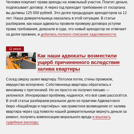
Человек покупает права аренды на земельный участок. Платит деньги,
подписывает договор. А через год приходит требование от госоргана:
вы должны 125 000 рублей. Это долги предыдущих арендаторов за 12
лет. Наша доверительница оказалась в этой ситуации. В статье
разбираем, как наши адвокаты провели проверку договора уступки
права требования, доказали в суде, что новый арендатор не отвечает
за долги прежних, и
добились полного списания задолженности.
11 июня
Как наши адвокаты возместили
ущерб причиненного вследствие
залива квартиры
Сосед сверху залил квартиру. Потолок потек, стены промокли,
имущество испорчено. Собственница квартиры обратилась к
виновнику с претензией. Но он просто не получил письмо —
уклонился. Игнорировал проблему, надеялся, что всё само рассосётся.
В этой статье разбираем реальное дело из практики Адвокатского
бюро «Кацайлиди и партнёры»: как грамотное возмещение от залива
квартира через суд помогло нашей доверительнице вернуть деньги за
ремонт, получить компенсацию морального вреда
и взыскать
судебные расходы.