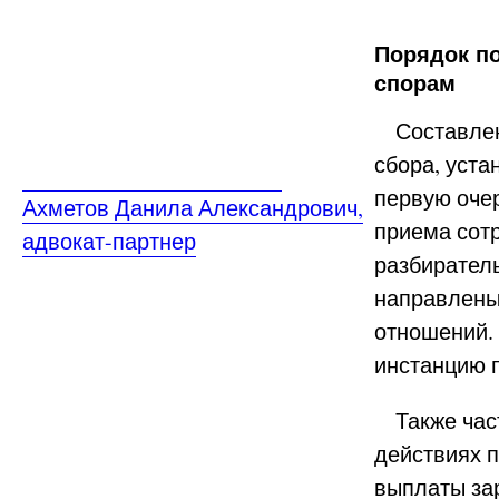
Порядок по
спорам
Составлени
сбора, уста
первую очер
Ахметов Данила Александрович,
приема сотр
адвокат-партнер
разбиратель
направлены
отношений. 
инстанцию 
Также част
действиях п
выплаты за