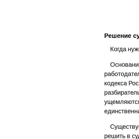
Решение с
Когда нужн
Основанием
работодате
кодекса Ро
разбиратель
ущемляются 
единственн
Существуют
решить в с