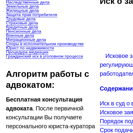
Иск о з
Наследственные дела
Земельные дела
Жилищные дела
Защита прав потребителя
Трудовые дела
Страховые дела
Кредитные дела
Пенсионные дела
Военные дела
Миграционные дела
Споры в исполнительном производстве
Юрист по недвижимости
Процедура медиации
Исковое за
Гражданский иск в уголовном процессе
регулирующ
Алгоритм работы с
работодате
адвокатом:
Содержание
Бесплатная консультация
Иск в суд о
адвоката
. После первичной
Исковое за
консультации Вы получаете
Порядок под
персонального юриста-куратора
Срок подачи