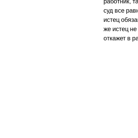
работник, т
суд все рав
истец обяза
же истец не
откажет в р