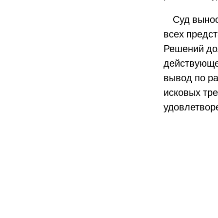
Суд выноси
всех предст
Решений до
действующе
вывод по р
исковых тре
удовлетворе