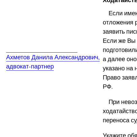
Ходатайст
Если имеют
отложения 
заявить пи
Если же Вы 
подготовили
Ахметов Данила Александрович,
а далее оно
адвокат-партнер
указано на
Право заяв
РФ.
При невозм
ходатайство
переноса су
Укажите обя