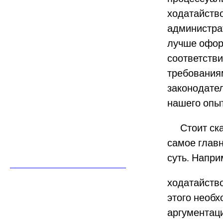
ходатайств
администра
лучше офор
соответств
требования
законодател
нашего опы
Стоит сказ
самое главн
суть. Напри
ходатайств
этого необх
аргументац