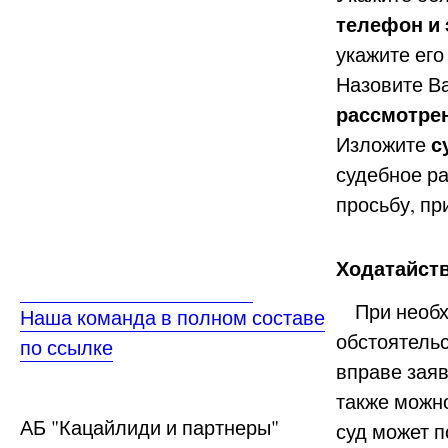
телефон и
укажите его
Назовите В
рассмотре
с
Изложите
судебное р
просьбу, пр
Ходатайст
При необхо
Наша команда в полном составе
обстоятельс
по ссылке
вправе заяв
также можно
АБ
"Кацайлиди и партнеры"
суд может 