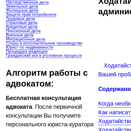
Ходатай
Наследственные дела
Земельные дела
админи
Жилищные дела
Защита прав потребителя
Трудовые дела
Страховые дела
Кредитные дела
Пенсионные дела
Военные дела
Миграционные дела
Споры в исполнительном производстве
Юрист по недвижимости
Процедура медиации
Гражданский иск в уголовном процессе
Ходатайств
Алгоритм работы с
Вашей проб
адвокатом:
Содержани
Бесплатная консультация
Когда необ
адвоката
. После первичной
Как написа
консультации Вы получаете
Ходатайств
персонального юриста-куратора
Ходатайств