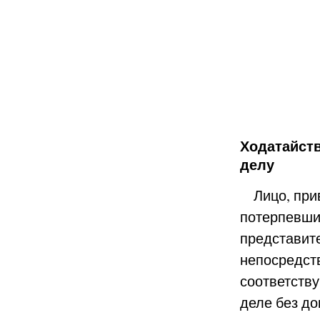
Ходатайст
делу
Лицо, прив
потерпевши
представите
непосредст
соответств
деле без до