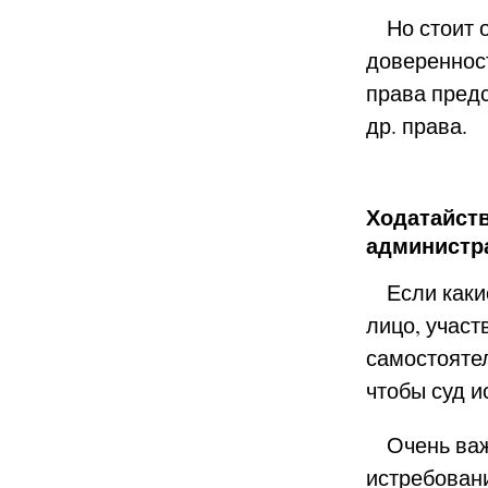
Но стоит от
доверенност
права предс
др. права.
Ходатайств
администр
Если какие
лицо, учас
самостоятел
чтобы суд и
Очень важн
истребовани