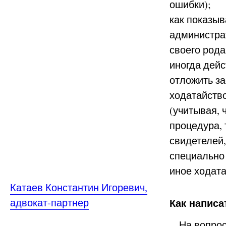
ошибки);
как показыв
администра
своего рода
иногда дей
отложить з
ходатайств
(учитывая, 
процедура, 
свидетелей
специально 
иное ходата
Катаев Константин Игоревич,
адвокат-партнер
Как написа
На вопрос о