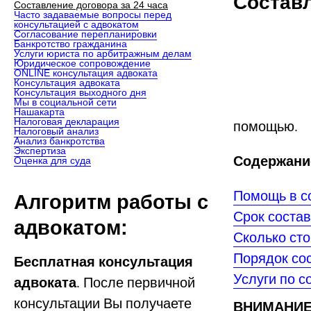
Составл
Составление договора за 24 часа
Часто задаваемые вопросы перед
консультацией с адвокатом
Согласование перепланировки
Банкротство гражданина
Услуги юриста по арбитражным делам
Юридическое сопровождение
ONLINE консультация адвоката
Консультация адвоката
Консультация выходного дня
Мы в социальной сети
Нашакарта
Налоговая декларация
помощью.
Налоговый анализ
Анализ банкротства
Экспертиза
Содержание
Оценка для суда
Помощь в с
Алгоритм работы с
Срок соста
адвокатом:
Сколько сто
Порядок со
Бесплатная консультация
Услуги по 
адвоката
. После первичной
консультации Вы получаете
ВНИМАНИЕ