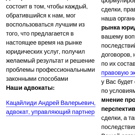
формулиров
состоит в том, чтобы каждый,
сделки, пр
обратившийся к нам, мог
наша орган
воспользоваться лучшим из
рынка юри
того, что предлагается в
вашему вопр
настоящее время на рынке
последстви
юридических услуг, получил
договоров,
желаемый результат и решение
по их сост
проблемы профессиональными
правовую э
законными способами
у Вас будет
Наши адвокаты:
по условиям
мнение пр
Кацайлиди Андрей Валерьевич,
перспекти
адвокат, управляющий партнер
сделки, а та
последстви