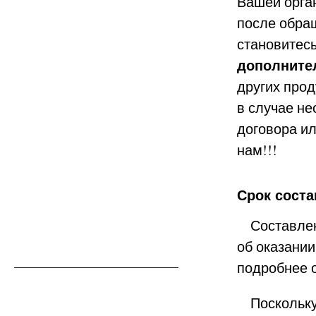
Вашей орга
после обра
становитес
дополнител
других про
в случае н
договора ил
нам!!!
Срок сост
Составлен
об оказани
подробнее о
Поскольку 