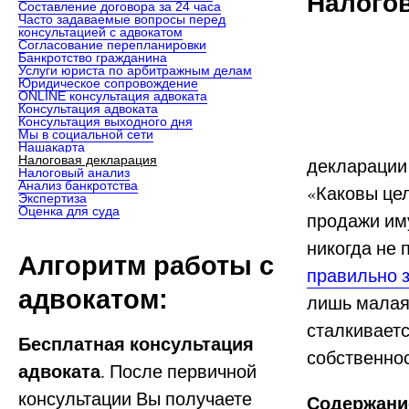
Налого
Составление договора за 24 часа
Часто задаваемые вопросы перед
консультацией с адвокатом
Согласование перепланировки
Банкротство гражданина
Услуги юриста по арбитражным делам
Юридическое сопровождение
ONLINE консультация адвоката
Консультация адвоката
Консультация выходного дня
Мы в социальной сети
Нашакарта
Налоговая декларация
декларации
Налоговый анализ
Анализ банкротства
«Каковы цел
Экспертиза
Оценка для суда
продажи иму
никогда не
Алгоритм работы с
правильно 
адвокатом:
лишь малая 
сталкивает
Бесплатная консультация
собственно
адвоката
. После первичной
консультации Вы получаете
Содержание