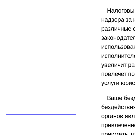
Налоговые 
надзора за
различные 
законодател
использова
исполнителе
увеличит ра
повлечет п
услуги юрис
Ваше безде
бездействи
органов явл
привлечени
понимать, ч