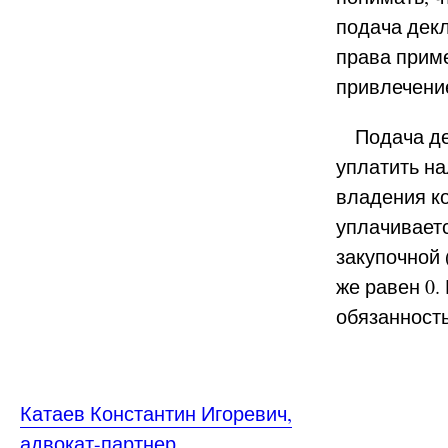
подача дек
права приме
привлечение
Подача дек
уплатить на
владения ко
уплачивает
закупочной 
же равен 0.
обязанность
Катаев Константин Игоревич,
адвокат-партнер