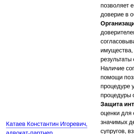
позволяет 
доверие в о
Организаци
доверителем
согласовыв
имущества,
результаты 
Наличие со
помощи поз
процедуре 
процедуры 
Защита ин
оценки для
значимых д
Катаев Константин Игоревич,
супругов, 
адвокат-партнер