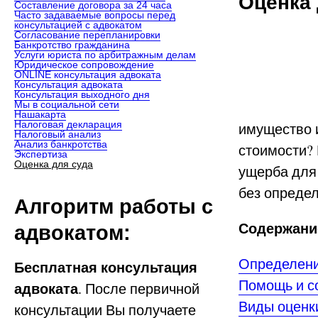
Оценка 
Составление договора за 24 часа
Часто задаваемые вопросы перед
консультацией с адвокатом
Согласование перепланировки
Банкротство гражданина
Услуги юриста по арбитражным делам
Юридическое сопровождение
ONLINE консультация адвоката
Консультация адвоката
Консультация выходного дня
Мы в социальной сети
Нашакарта
Налоговая декларация
имущество и
Налоговый анализ
Анализ банкротства
стоимости?
Экспертиза
Оценка для суда
ущерба для 
без опреде
Алгоритм работы с
Содержание
адвокатом:
Определени
Бесплатная консультация
Помощь и с
адвоката
. После первичной
Виды оценк
консультации Вы получаете