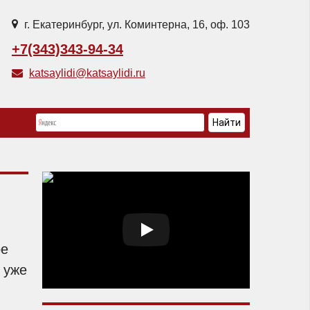
г. Екатеринбург, ул. Коминтерна, 16, оф. 103
+7(343)343-94-34
katsaylidi@katsaylidi.ru
ое
 уже