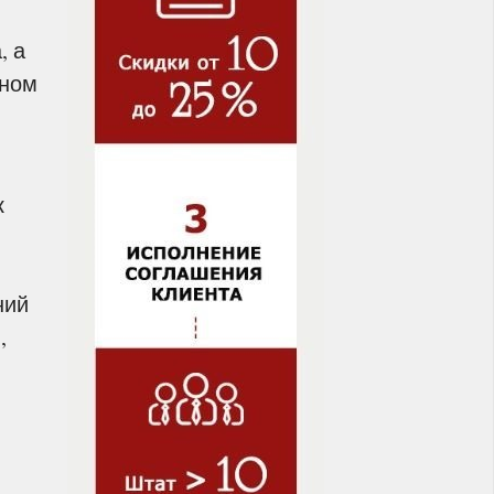
, а
лном
к
ний
,