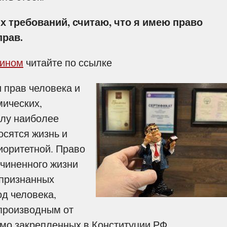
 требований, считаю, что я имею право
прав.
зином
читайте по ссылке
 прав человека и
мических,
слу наиболее
осятся жизнь и
иоритетной. Право
чиненного жизни
епризнанных
д человека,
 производным от
ямо закрепленных в Конституции РФ.