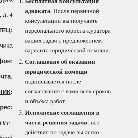
Бесплатная консультация
адвоката
. После первичной
 д. 4
консультации вы получаете
ТЕЦ
:
персонального юриста‑куратора
ваших задач с предложением
учика
варианта юридической помощи.
фон
:
Соглашение об оказании
юридической помощи
очта
:
подписывается после
согласования с вами всех сроков
ЧИК
:
и объёма работ.
рес:
Исполнение соглашения в
части решения задачи
: все
НН:
действия по задаче вы легко
ублей