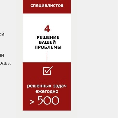
ей
ли
рава