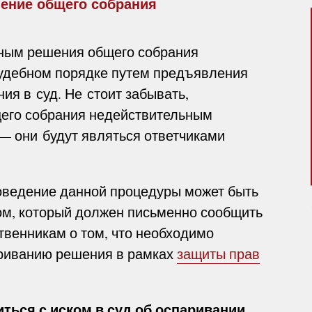
шение общего собрания
ьным решения общего собрания
судебном порядке путем предъявления
ия в суд. Не стоит забывать,
щего собрания недействительным
— они будут являться ответчиками
оведение данной процедуры может быть
м, который должен письменно сообщить
венникам о том, что необходимо
ариванию решения в рамках
защиты прав
ться с иском в суд об оспаривании