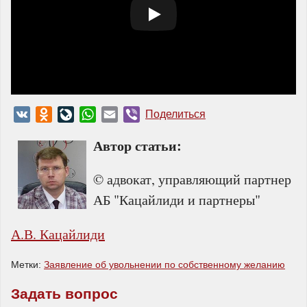
VK
Odnoklassniki
LiveJournal
WhatsApp
Email
Viber
Поделиться
Автор статьи:
© адвокат, управляющий партнер
АБ "Кацайлиди и партнеры"
А.В. Кацайлиди
Метки:
Заявление об увольнении по собственному желанию
Задать вопрос