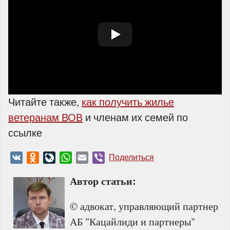
Читайте также,
как получить жилье
ветеранам ВОВ
и членам их семей по
ссылке
VK
Odnoklassniki
LiveJournal
WhatsApp
Email
Viber
Поделиться
Автор статьи:
© адвокат, управляющий партнер
АБ "Кацайлиди и партнеры"