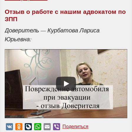
Отзыв о работе с нашим адвокатом по
ЗПП
Доверитель — Курбатова Лариса
Юрьевна:
VK
Odnoklassniki
LiveJournal
WhatsApp
Email
Viber
Поделиться