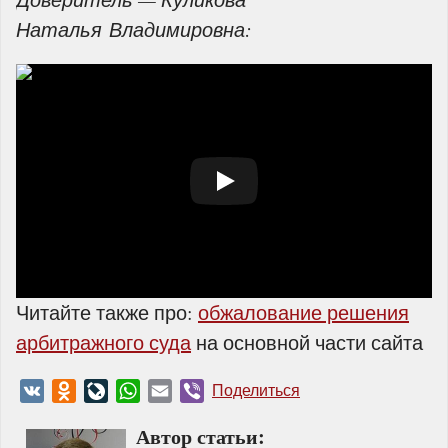
Наталья Владимировна:
Читайте также про:
обжалование решения
арбитражного суда
на основной части сайта
VK
Odnoklassniki
LiveJournal
WhatsApp
Email
Viber
Поделиться
Автор статьи: