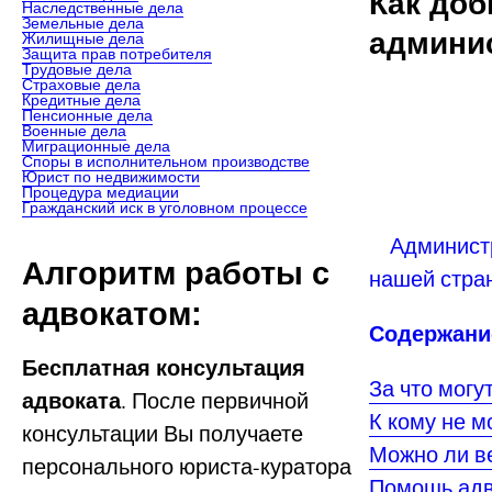
Как до
Наследственные дела
Земельные дела
админи
Жилищные дела
Защита прав потребителя
Трудовые дела
Страховые дела
Кредитные дела
Пенсионные дела
Военные дела
Миграционные дела
Споры в исполнительном производстве
Юрист по недвижимости
Процедура медиации
Гражданский иск в уголовном процессе
Администра
Алгоритм работы с
нашей стра
адвокатом:
Содержание
Бесплатная консультация
За что могу
адвоката
. После первичной
К кому не 
консультации Вы получаете
Можно ли в
персонального юриста-куратора
Помощь адв