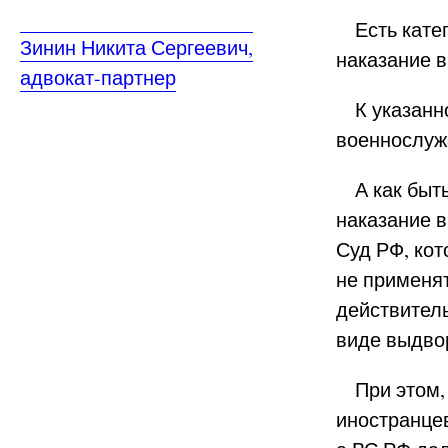
Есть катег
Зинин Никита Сергеевич,
наказание 
адвокат-партнер
К указанно
военнослуж
А как быть,
наказание 
Суд РФ, кот
не применят
действитель
виде выдво
При этом, 
иностранцев