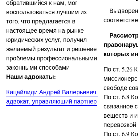
обратившийся к нам, мог
Выдворение
воспользоваться лучшим из
соответств
того, что предлагается в
настоящее время на рынке
Рассмотри
юридических услуг, получил
правонару
желаемый результат и решение
которых и
проблемы профессиональными
законными способами
По ст. 5.26
Наши адвокаты:
миссионерс
свободе со
Кацайлиди Андрей Валерьевич,
По ст. 6.8 
адвокат, управляющий партнер
связанное 
веществ и и
перевозкой
По ст. 6.9 