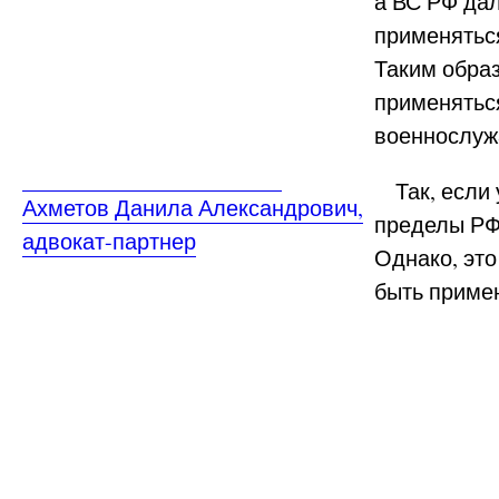
а ВС РФ дал
применятьс
Таким образ
применятьс
военнослу
Так, если у
Ахметов Данила Александрович,
пределы РФ
адвокат-партнер
Однако, это
быть приме