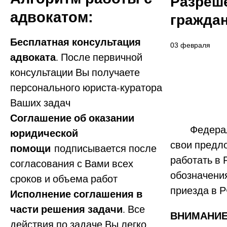
Разреше
адвокатом:
граждан
Бесплатная консультация
03 февраля
адвоката
. После первичной
консультации Вы получаете
персонального юриста-куратора
Ваших задач
Соглашение об оказании
Федераль
юридической
свои предл
помощи
подписывается после
работать в 
согласования с Вами всех
обозначения
сроков и объема работ
приезда в Р
Исполнение соглашения в
части решения задачи
. Все
ВНИМАНИЕ
действия по задаче Вы легко