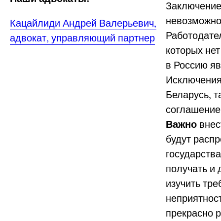
Заключение
невозможно
Кацайлиди Андрей Валерьевич,
Работодател
адвокат, управляющий партнер
которых нет
в Россию яв
Исключения
Беларусь, т
соглашение
Важно
внес
будут распр
государства
получать и 
изучить тре
неприятност
прекрасно 