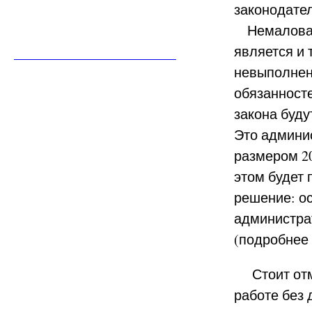
законодател
Немаловаж
является и т
невыполнен
обязанност
закона буд
Это админи
размером 20
этом будет
решение: о
администра
(подробнее
Стоит отмет
работе без 