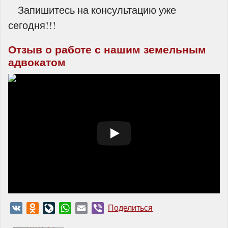
Запишитесь на консультацию уже
сегодня!!!
Отзыв о работе с нашим земельным
адвокатом
VK
Odnoklassniki
LiveJournal
WhatsApp
Email
Viber
Поделиться