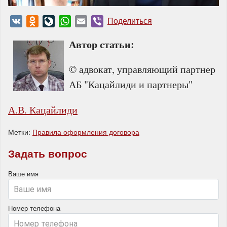
VK
Odnoklassniki
LiveJournal
WhatsApp
Email
Viber
Поделиться
Автор статьи:
© адвокат, управляющий партнер
АБ "Кацайлиди и партнеры"
А.В. Кацайлиди
Метки:
Правила оформления договора
Задать вопрос
Ваше имя
Номер телефона