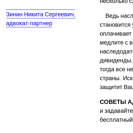
несколько 
Зинин Никита Сергеевич,
Ведь насле
адвокат-партнер
становится 
оплачивает
медлите с в
наследодат
дивиденды, 
тогда все 
страны. Ис
защитит Ва
СОВЕТЫ А
и задавайте
бесплатный