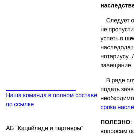
наследств
Следует об
не пропусти
ше
успеть в
наследодат
нотариусу. 
завещание.
В ряде слу
подать заяв
Наша команда в полном составе
необходимо
по ссылке
срока насл
ПОЛЕЗНО
:
АБ
"Кацайлиди и партнеры"
вопросам о