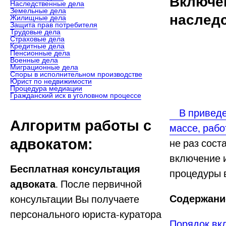
Включе
Наследственные дела
Земельные дела
наслед
Жилищные дела
Защита прав потребителя
Трудовые дела
Страховые дела
Кредитные дела
Пенсионные дела
Военные дела
Миграционные дела
Споры в исполнительном производстве
Юрист по недвижимости
Процедура медиации
Гражданский иск в уголовном процессе
В приведен
Алгоритм работы с
массе, раб
адвокатом:
не раз сос
включение 
Бесплатная консультация
процедуры 
адвоката
. После первичной
Содержание
консультации Вы получаете
персонального юриста-куратора
Порядок вк