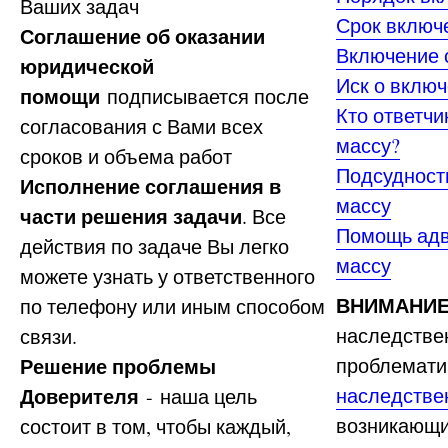
Ваших задач
Срок включ
Соглашение об оказании
Включение 
юридической
Иск о вклю
помощи
подписывается после
Кто ответчи
согласования с Вами всех
массу?
сроков и объема работ
Подсудност
Исполнение соглашения в
массу
части решения задачи
. Все
Помощь адв
действия по задаче Вы легко
массу
можете узнать у ответственного
ВНИМАНИЕ
по телефону или иным способом
наследствен
связи.
Решение проблемы
проблемати
Доверителя
наследстве
- наша цель
возникающи
состоит в том, чтобы каждый,