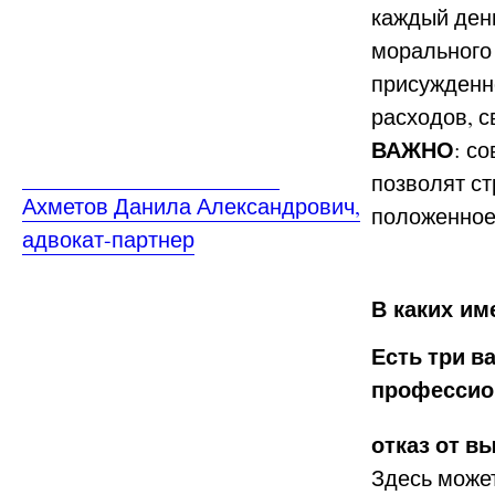
каждый ден
морального
присужденно
расходов, с
ВАЖНО
: с
позволят ст
Ахметов Данила Александрович,
положенное
адвокат-партнер
В каких им
Есть три в
профессио
отказ от в
Здесь может