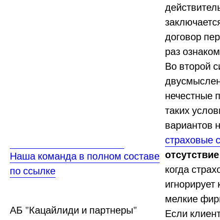
действитель
заключается
договор пе
раз ознаком
Во второй 
двусмыслен
нечестные 
таких услов
вариантов 
страховые 
отсутствие
Наша команда в полном составе
когда страх
по ссылке
игнорирует 
мелкие фирм
АБ
"Кацайлиди и партнеры"
Если клиент