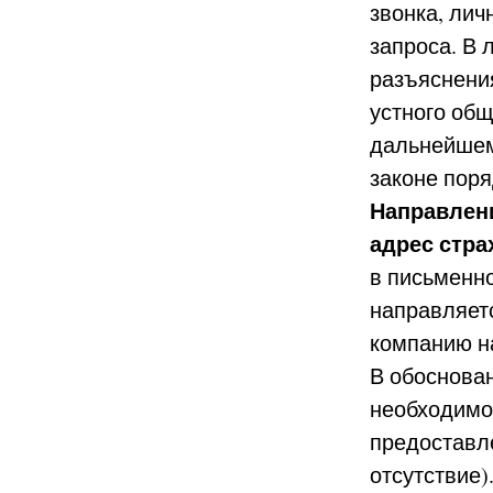
звонка, лич
запроса. В
разъяснения
устного общ
дальнейшем
законе поря
Направлени
адрес стр
в письменн
направляет
компанию н
В обоснова
необходимо 
предоставл
отсутствие)