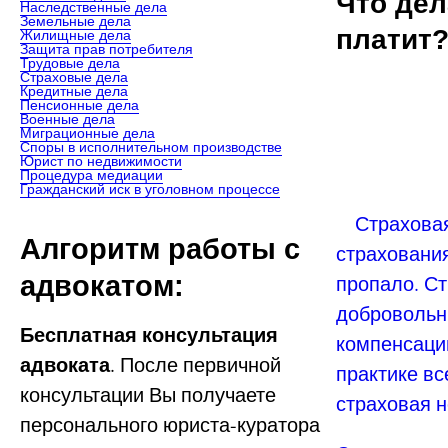
Что дел
Наследственные дела
Земельные дела
платит
Жилищные дела
Защита прав потребителя
Трудовые дела
Страховые дела
Кредитные дела
Пенсионные дела
Военные дела
Миграционные дела
Споры в исполнительном производстве
Юрист по недвижимости
Процедура медиации
Гражданский иск в уголовном процессе
Страховая 
Алгоритм работы с
страхования
адвокатом:
пропало. С
добровольны
Бесплатная консультация
компенсацию
адвоката
. После первичной
практике вс
консультации Вы получаете
страховая н
персонального юриста-куратора