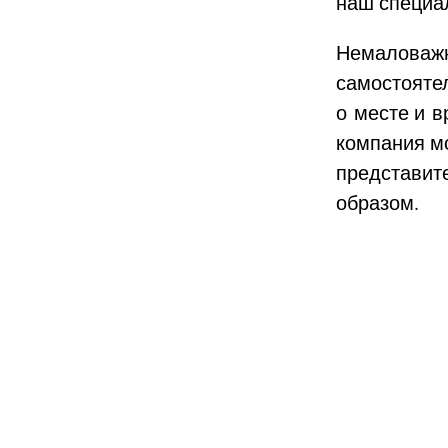
наш специа
Немаловажн
самостояте
о месте и 
компания м
представит
образом.