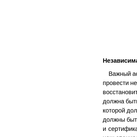
Независим
Важный асп
провести н
восстановит
должна быть
которой до
должны быт
и сертифик