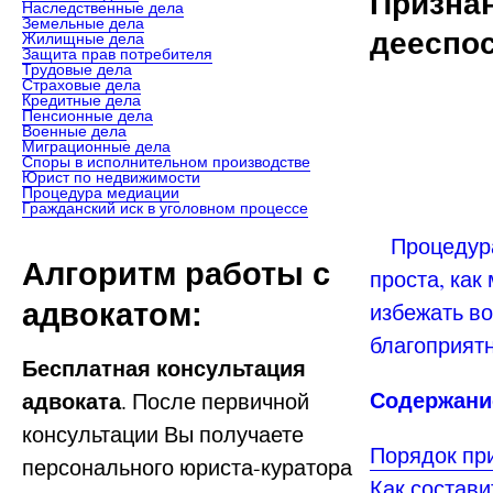
Призна
Наследственные дела
Земельные дела
дееспо
Жилищные дела
Защита прав потребителя
Трудовые дела
Страховые дела
Кредитные дела
Пенсионные дела
Военные дела
Миграционные дела
Споры в исполнительном производстве
Юрист по недвижимости
Процедура медиации
Гражданский иск в уголовном процессе
Процедура 
Алгоритм работы с
проста, как
адвокатом:
избежать в
благоприят
Бесплатная консультация
Содержание
адвоката
. После первичной
консультации Вы получаете
Порядок пр
персонального юриста-куратора
Как состав