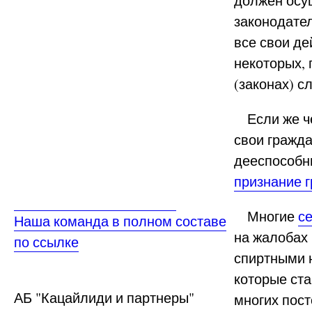
должен осущ
законодател
все свои де
некоторых,
(законах) с
Если же чел
свои гражда
дееспособн
признание 
Многие
с
Наша команда в полном составе
на жалобах 
по ссылке
спиртными 
которые ста
АБ
"Кацайлиди и партнеры"
многих пос