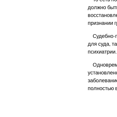
должно быт
восстановле
признании 
Судебно-пс
для суда, т
психиатрии.
Одновремен
установлен
заболевани
полностью 