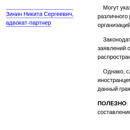
Могут указ
Зинин Никита Сергеевич,
различного
адвокат-партнер
организаций
Законодате
заявлений 
распростран
Однако, сл
иностранцем
данный гра
ПОЛЕЗНО
:
составлени