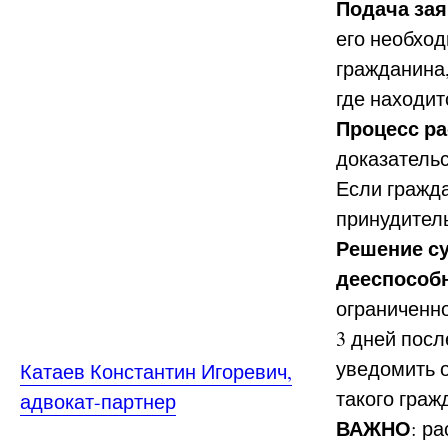
Подача зая
его необход
гражданина
где находит
Процесс р
доказательс
Если гражда
принудител
Решение су
дееспосо
ограниченно
3 дней посл
уведомить о
Катаев Константин Игоревич,
такого граж
адвокат-партнер
ВАЖНО
: р