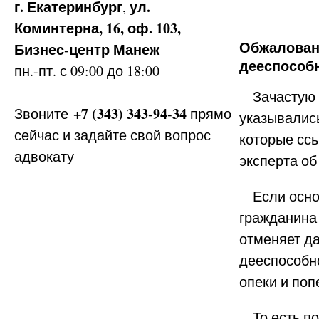
г. Екатеринбург
ул.
,
Коминтерна, 16, оф. 103,
Бизнес-центр Манеж
Обжалован
дееспосо
пн.-пт. с 09:00 до 18:00
Зачастую с
+7 (343) 343-94-34
Звоните
прямо
указывались
сейчас и задайте свой вопрос
которые сс
адвокату
эксперта об
Если основ
гражданина
отменяет д
дееспособно
опеки и поп
То есть по