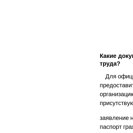
Какие док
труда?
Для официа
предостави
организацию
присутству
заявление н
паспорт гр