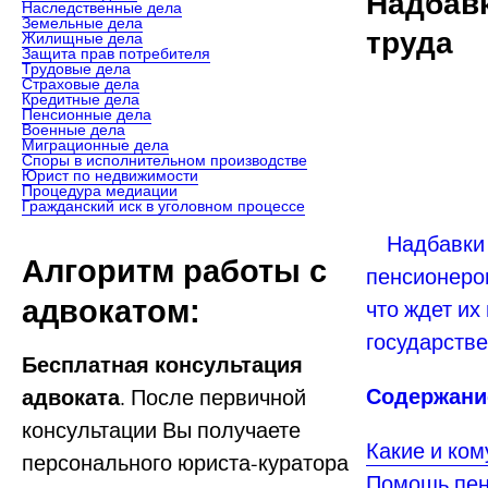
Надбавк
Наследственные дела
Земельные дела
труда
Жилищные дела
Защита прав потребителя
Трудовые дела
Страховые дела
Кредитные дела
Пенсионные дела
Военные дела
Миграционные дела
Споры в исполнительном производстве
Юрист по недвижимости
Процедура медиации
Гражданский иск в уголовном процессе
Надбавки к
Алгоритм работы с
пенсионеро
адвокатом:
что ждет их
государстве
Бесплатная консультация
Содержание
адвоката
. После первичной
консультации Вы получаете
Какие и ком
персонального юриста-куратора
Помощь пен