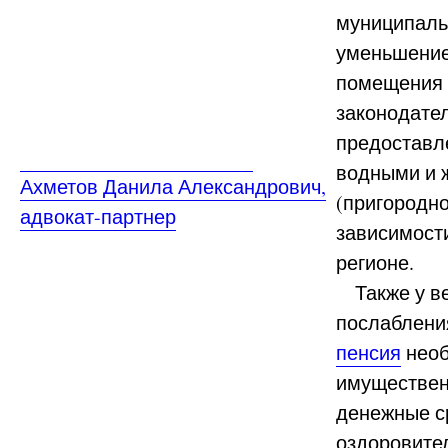
муниципаль
уменьшение
помещения н
законодате
предоставл
водными и 
Ахметов Данила Александрович,
(пригородн
адвокат-партнер
зависимост
регионе.
Также у ве
послаблени
пенсия
необ
имуществен
денежные с
оздоровите