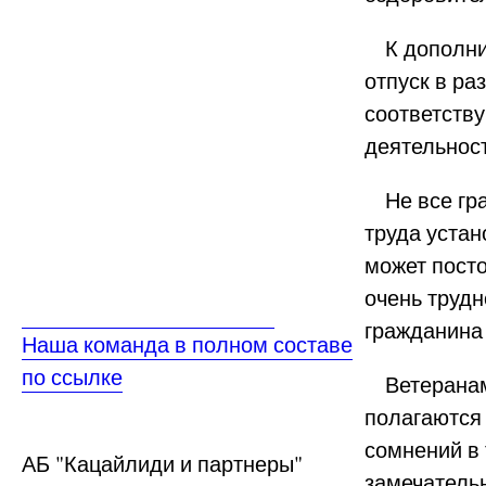
К дополнит
отпуск в ра
соответств
деятельност
Не все гра
труда устан
может посто
очень трудн
гражданина
Наша команда в полном составе
по ссылке
Ветеранам 
полагаются
сомнений в 
АБ
"Кацайлиди и партнеры"
замечатель