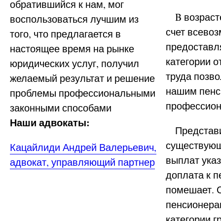
обратившийся к нам, мог
B возрасте
воспользоваться лучшим из
счет всевоз
того, что предлагается в
предоставл
настоящее время на рынке
категории о
юридических услуг, получил
труда позв
желаемый результат и решение
нашим пенс
проблемы профессиональными
профессиона
законными способами
Наши адвокаты:
Представит
существующ
Кацайлиди Андрей Валерьевич,
выплат указ
адвокат, управляющий партнер
доплата к п
помешает. 
пенсионерам
категории 