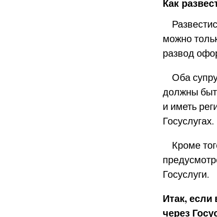
Как развес
Развестись
можно тольк
развод офо
Оба супруг
должны быт
и иметь рег
Госуслугах.
Кроме того
предусмотр
Госуслуги.
Итак, если
через Госу