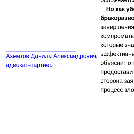
Но как у
бракоразв
завершения
компроматы,
которые зн
эффективные
Ахметов Данила Александрович,
объяснит о 
адвокат-партнер
предоставит
сторона зая
процесс зл