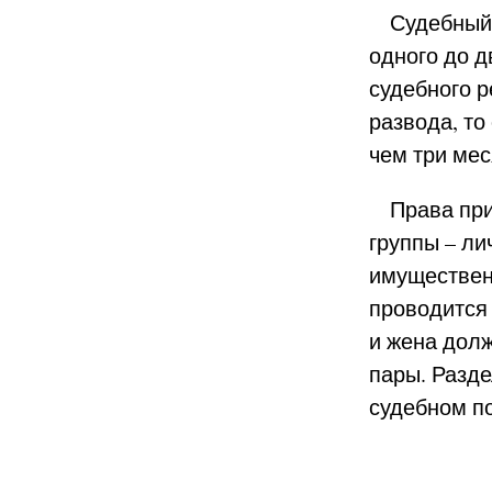
Судебный р
одного до д
судебного р
развода, то
чем три мес
Права при 
группы – л
имущественн
проводится
и жена долж
пары. Разд
судебном п