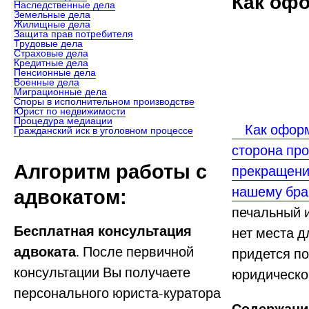
Как оф
Наследственные дела
Земельные дела
Жилищные дела
Защита прав потребителя
Трудовые дела
Страховые дела
Кредитные дела
Пенсионные дела
Военные дела
Миграционные дела
Споры в исполнительном производстве
Юрист по недвижимости
Процедура медиации
Как оформи
Гражданский иск в уголовном процессе
сторона про
Алгоритм работы с
прекращени
нашему бра
адвокатом:
печальный и
Бесплатная консультация
нет места д
адвоката
. После первичной
придется п
консультации Вы получаете
юридическо
персонального юриста-куратора
Содержание