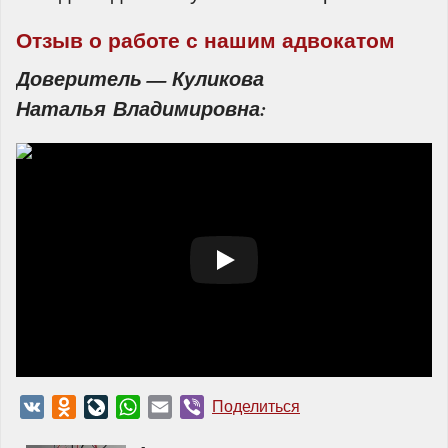
Отзыв о работе с нашим адвокатом
Доверитель — Куликова
Наталья Владимировна:
VK
Odnoklassniki
LiveJournal
WhatsApp
Email
Viber
Поделиться