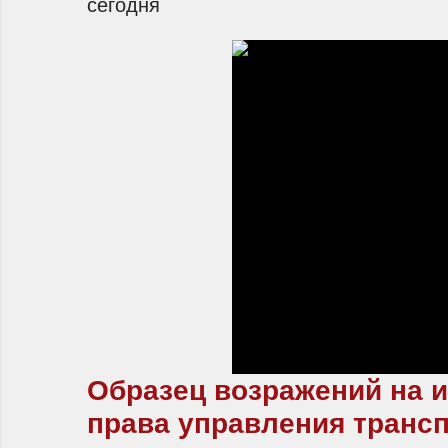
сегодня
Образец возражений на 
права управления тран