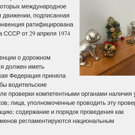
которых международное
м движении, подписанная
 Конвенция ратифицирована
 СССР от 29 апреля 1974
венции о дорожном
я должен иметь
ская Федерация приняла
обы водительские
ле проверки компетентными органами наличия 
ов; лица, уполномоченные проводить эту прове
ию; содержание и порядок проведения как
кзаменов регламентируются национальным