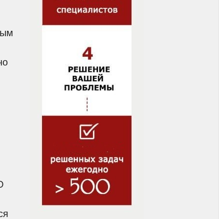
ным
но
О
ся