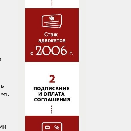
о
ть
меть
ми