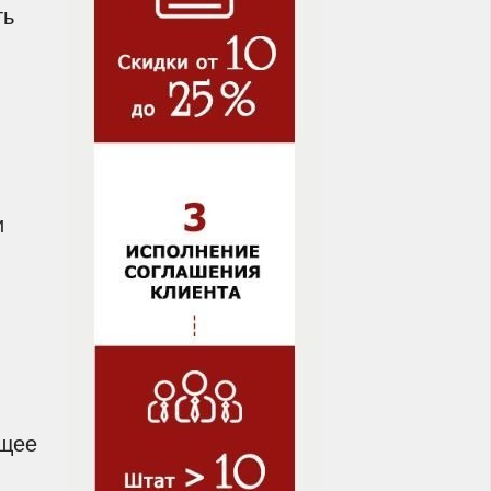
ть
и
ющее