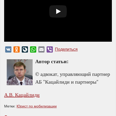
VK
Odnoklassniki
LiveJournal
WhatsApp
Email
Viber
Поделиться
Автор статьи:
© адвокат, управляющий партнер
АБ "Кацайлиди и партнеры"
А.В. Кацайлиди
Метки:
Юрист по мобилизации