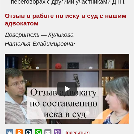
переговорах с другими участниками ДТП.
Отзыв о работе по иску в суд с нашим
адвокатом
Доверитель — Куликова
Наталья Владимировна:
VK
Odnoklassniki
LiveJournal
WhatsApp
Email
Viber
Поделиться