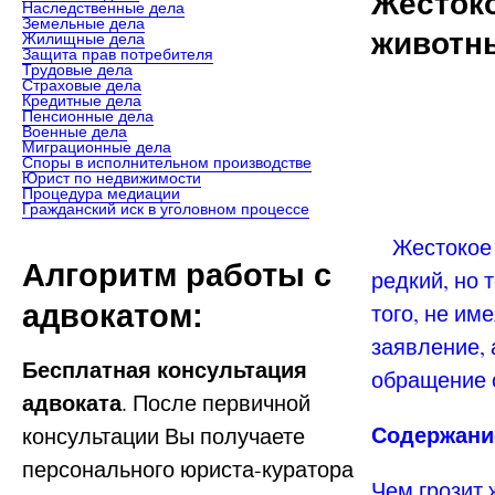
Жесток
Наследственные дела
Земельные дела
животн
Жилищные дела
Защита прав потребителя
Трудовые дела
Страховые дела
Кредитные дела
Пенсионные дела
Военные дела
Миграционные дела
Споры в исполнительном производстве
Юрист по недвижимости
Процедура медиации
Гражданский иск в уголовном процессе
Жестокое о
Алгоритм работы с
редкий, но 
адвокатом:
того, не им
заявление, 
Бесплатная консультация
обращение 
адвоката
. После первичной
Содержание
консультации Вы получаете
персонального юриста-куратора
Чем грозит