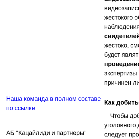
видеозапис
жестокого 
наблюдени
свидетеле
жестоко, см
будет являт
проведени
экспертизы 
причинен л
Наша команда в полном составе
Как добить
по ссылке
Чтобы доб
уголовного 
АБ
"Кацайлиди и партнеры"
следует про