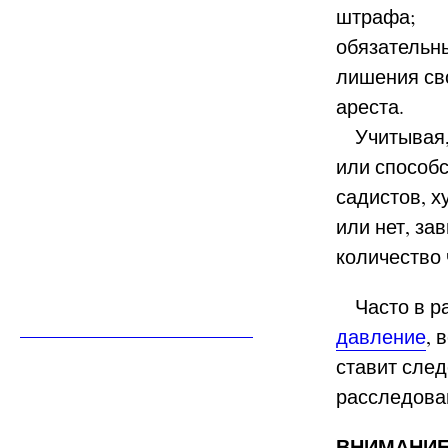
штрафа;
обязательн
лишения св
ареста.
Учитывая, 
или способ
садистов, х
или нет, за
количество 
Часто в р
давление
, 
ставит след
расследова
ВНИМАНИ