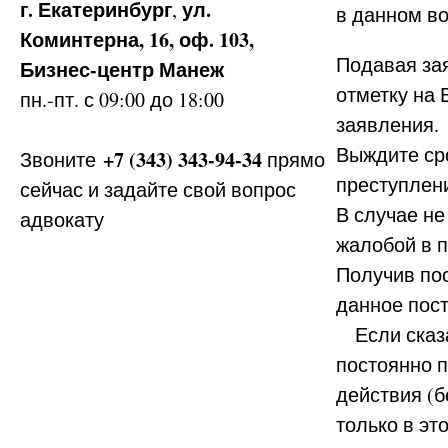
г. Екатеринбург
ул.
,
в данном во
Коминтерна, 16, оф. 103,
Подавая за
Бизнес-центр Манеж
отметку на
пн.-пт. с 09:00 до 18:00
заявления.
Выждите ср
+7 (343) 343-94-34
Звоните
прямо
преступлен
сейчас и задайте свой вопрос
В случае н
адвокату
жалобой в п
Получив пос
данное пос
Если сказа
постоянно 
действия (б
только в эт