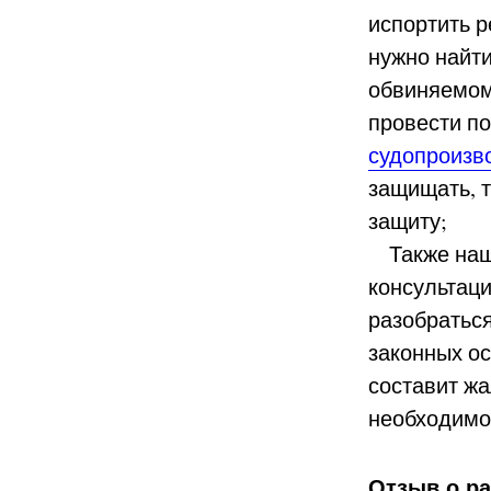
испортить р
нужно найти
обвиняемом
провести п
судопроизв
защищать, т
защиту;
Также наш 
консультаци
разобраться
законных ос
составит жа
необходимо
Отзыв о ра