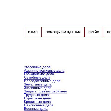
О НАС
ПОМОЩЬ ГРАЖДАНАМ
ПРАЙС
П
Уголовные дела
Административные дела
Гражданские дела
Семейные дела
Наследственные дела
Земельные дела
Жилищные дела
Защита прав потребителя
Трудовые дела
Страховые дела
Кредитные дела
Пенсионные дела
Военные дела