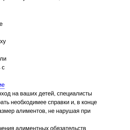
е
ху
али
 с
ие
оход на ваших детей, специалисты
ать необходимее справки и, в конце
азмер алиментов, не нарушая при
ачения алиментных обязательств