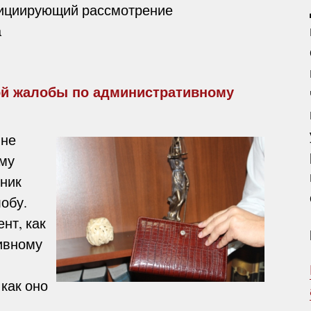
нициирующий рассмотрение
а
ой жалобы по административному
 не
му
ник
обу.
нт, как
ивному
 как оно