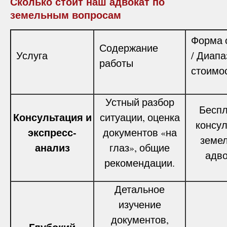
Сколько стоит наш адвокат по
земельным вопросам
Форма 
Содержание
Услуга
/ Диапа
работы
стоимо
Устный разбор
Беспл
Консультация и
ситуации, оценка
консул
экспресс-
документов «на
земел
анализ
глаз», общие
адво
рекомендации.
Детальное
изучение
документов,