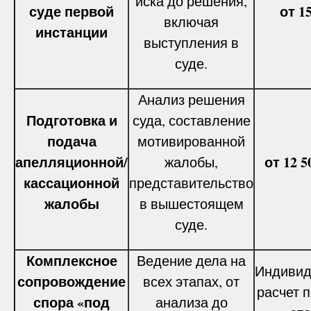
иска до решения,
суде первой
от 1
включая
инстанции
выступления в
суде.
Анализ решения
Подготовка и
суда, составление
подача
мотивированной
апелляционной/
от 12 5
жалобы,
кассационной
представительство
жалобы
в вышестоящем
суде.
Комплексное
Ведение дела на
Индивид
сопровождение
всех этапах, от
расчет п
спора «под
анализа до