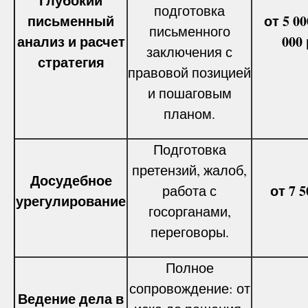
Глубокий
подготовка
письменный
от 5 00
письменного
анализ и расчет
000 
заключения с
стратегия
правовой позицией
и пошаговым
планом.
Подготовка
претензий, жалоб,
Досудебное
от 7 5
работа с
урегулирование
госорганами,
переговоры.
Полное
сопровождение: от
Ведение дела в