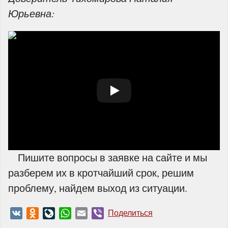
Юрьевна:
Пишите вопросы в заявке на сайте и мы
разберем их в кротчайший срок, решим
проблему, найдем выход из ситуации.
VK
Odnoklassniki
LiveJournal
WhatsApp
Email
Viber
Поделиться