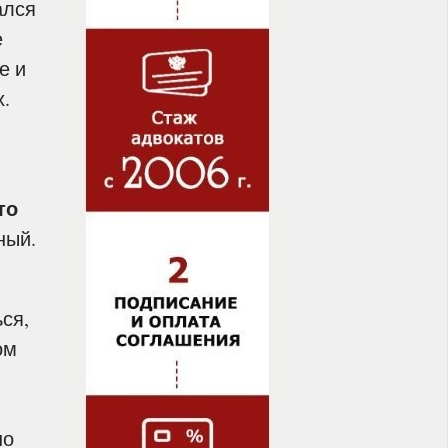
ался
е
е и
х.
то
ный.
ся,
ом
но