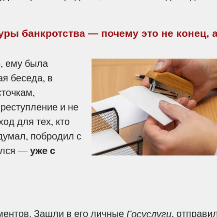
уры банкротства — почему это не конец, 
, ему была
я беседа, в
сточкам,
преступление и не
од для тех, кто
думал, побродил с
уже с
нулся —
ентов. Зашли в его личные
, отправи
Госуслуги