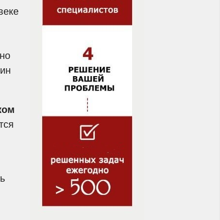
веке
 но
дин
ком
тся
ть