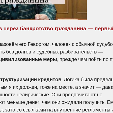
ов через банкротство гражданина — первы
азовём его Геворгом, человек с обычной судьбо
ь без долгов и судебных разбирательств —
 цивилизованные меры
, прежде чем пойти по п
структуризации кредитов
. Логика была предел
орым я их должен, тоже на месте, а значит — дав
ущности нелирические. Они предпочитают не
ают меньше денег, чем они ожидали получить. Е
ы, зато со ссылками на внутренние регламенты 