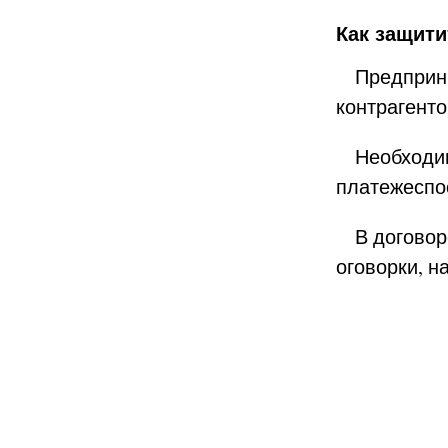
Как защит
Предприним
контрагент
Необходимо
платежеспо
В договоре
оговорки, н