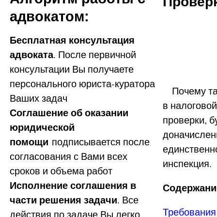
Провер
адвокатом:
Бесплатная консультация
адвоката
. После первичной
консультации Вы получаете
персонального юриста-куратора
Почему так
Ваших задач
в налоговой
Соглашение об оказании
проверки, б
юридической
доначислени
помощи
подписывается после
единственно
согласования с Вами всех
инспекция.
сроков и объема работ
Исполнение соглашения в
Содержание
части решения задачи
. Все
Требования 
действия по задаче Вы легко