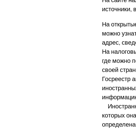
источники, 
На открытые
можно узнат
адрес, свед
На налогов
где можно п
своей стра
Госреестр 
иностранны
информацию
Иностранну
которых она
определена