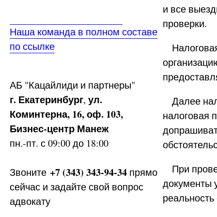
и все выез
проверки.
Наша команда в полном составе
по ссылке
Налоговая
организацию
предоставл
АБ
"Кацайлиди и партнеры"
г. Екатеринбург
ул.
,
Далее нало
Коминтерна, 16, оф. 103,
налоговая п
Бизнес-центр Манеж
допрашиват
пн.-пт. с 09:00 до 18:00
обстоятельс
При провер
+7 (343) 343-94-34
Звоните
прямо
документы у
сейчас и задайте свой вопрос
реальность 
адвокату