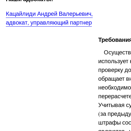
Кацайлиди Андрей Валерьевич,
адвокат, управляющий партнер
Требования
Осуществля
использует
проверку до
обращает в
необходимо 
перерасчет
Учитывая с
(за предыд
штрафы сост