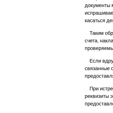
документы м
испрашивае
касаться де
Таким обра
счета, накл
проверяемы
Если вдруг
связанные с
предоставля
При истреб
реквизиты э
предоставле