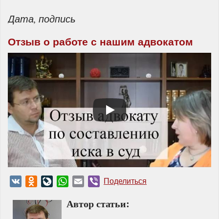
Дата, подпись
Отзыв о работе с нашим адвокатом
VK
Odnoklassniki
LiveJournal
WhatsApp
Email
Viber
Поделиться
Автор статьи: