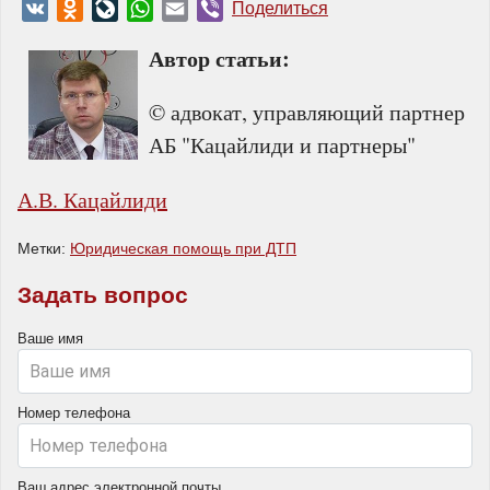
VK
Odnoklassniki
LiveJournal
WhatsApp
Email
Viber
Поделиться
Автор статьи:
© адвокат, управляющий партнер
АБ "Кацайлиди и партнеры"
А.В. Кацайлиди
Метки:
Юридическая помощь при ДТП
Задать вопрос
Ваше имя
Номер телефона
Ваш адрес электронной почты