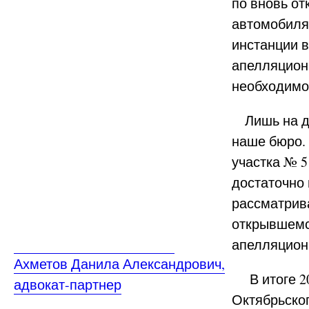
по вновь о
автомобиля 
инстанции в
апелляцион
необходимо
Лишь на да
наше бюро.
участка № 5
достаточно 
рассматрив
открывшемс
апелляцион
Ахметов Данила Александрович,
В итоге 20.
адвокат-партнер
Октябрьског