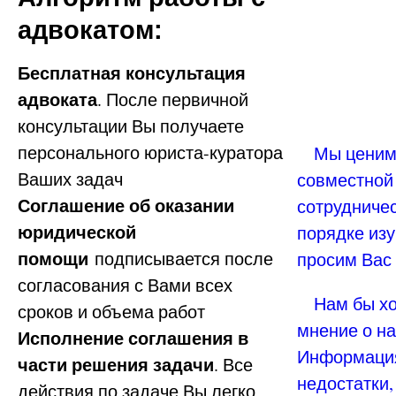
адвокатом:
Бесплатная консультация
адвоката
. После первичной
консультации Вы получаете
персонального юриста-куратора
Мы ценим 
Ваших задач
совместной
Соглашение об оказании
сотрудничес
юридической
порядке из
помощи
подписывается после
просим Вас 
согласования с Вами всех
Нам бы хот
сроков и объема работ
мнение о н
Исполнение соглашения в
Информация
части решения задачи
. Все
недостатки,
действия по задаче Вы легко