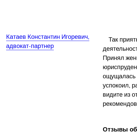
Катаев Константин Игоревич,
Так приятн
адвокат-партнер
деятельнос
Принял жен
юриспруденц
ощущалась с
успокоил, р
видите из о
рекомендов
Отзывы об