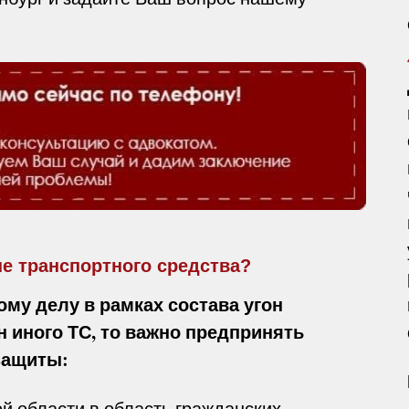
не транспортного средства?
му делу в рамках состава угон
н иного ТС, то важно предпринять
защиты:
й области в область гражданских