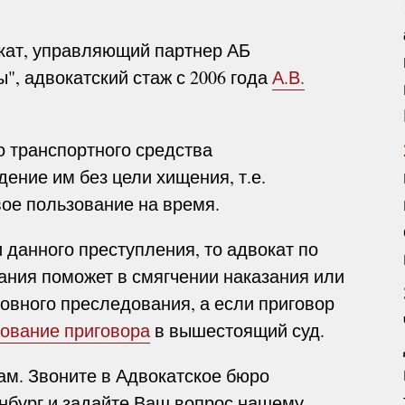
кат, управляющий партнер АБ
", адвокатский стаж с 2006 года
А.В.
 транспортного средства
ение им без цели хищения, т.е.
ое пользование на время.
данного преступления, то адвокат по
ания поможет в смягчении наказания или
овного преследования, а если приговор
ование приговора
в вышестоящий суд.
м. Звоните в Адвокатское бюро
инбург и задайте Ваш вопрос нашему