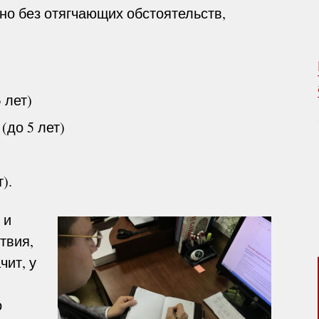
нно без отягчающих обстоятельств,
 лет)
(до 5 лет)
).
 и
твия,
чит, у
о